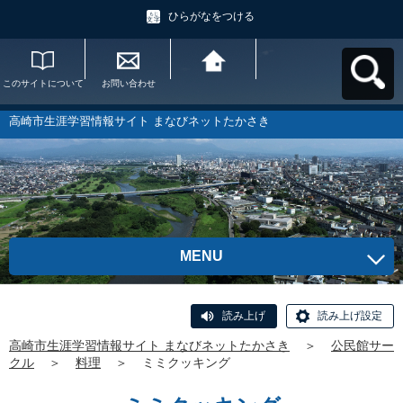
ひらがなをつける
このサイトについて
お問い合わせ
高崎市生涯学習情報
サイト まなびネット
たかさきへ戻る
高崎市生涯学習情報サイト まなびネットたかさき
MENU
読み上げ
読み上げ設定
高崎市生涯学習情報サイト まなびネットたかさき
＞
公民館サー
クル
＞
料理
＞
ミミクッキング