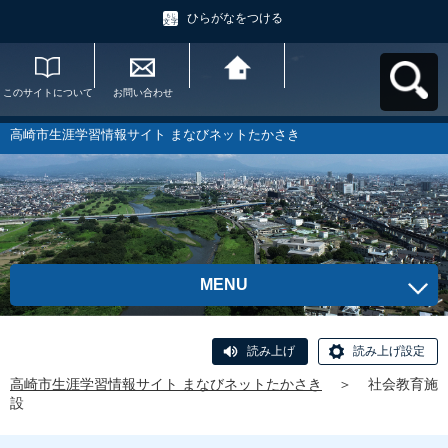
ひらがなをつける
このサイトについて
お問い合わせ
高崎市生涯学習情報
サイト まなびネット
たかさきへ戻る
高崎市生涯学習情報サイト まなびネットたかさき
MENU
読み上げ
読み上げ設定
高崎市生涯学習情報サイト まなびネットたかさき
＞
社会教育施
設