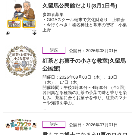
久留馬公民館だより(8月1日号)
参加者募集
・GIGAスクール端末で文化財巡り 上映会
・今行くべき！榛名神社と幕末の智将 小栗
上野...
講座
公開日：2026年08月01日
紅茶とお菓子の小さな教室(久留馬
公民館)
開催日：2026年09月03日（木）、10日
（木）、17日（木）
開催時間：午後1時30分～4時30分 （全3回）
各回異なる種類の紅茶の茶葉で味と香りを楽
しみ、茶葉に合うお菓子を作り、紅茶のマナ
ーや知識を学ぶ。
...
講座
公開日：2026年07月01日