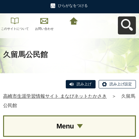
ひらがなをつける
このサイトについて
お問い合わせ
高崎市生涯学習情報
サイト まなびネット
たかさきへ戻る
久留馬公民館
読み上げ
読み上げ設定
高崎市生涯学習情報サイト まなびネットたかさき
＞
久留馬
公民館
Menu