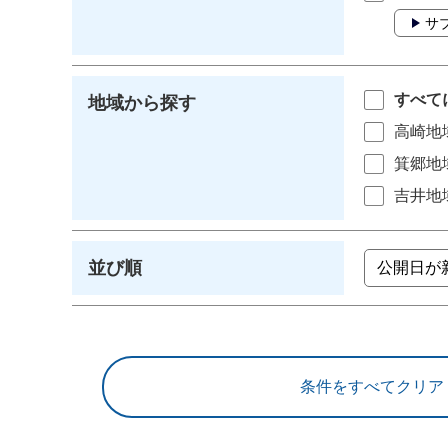
サ
すべて
地域から探す
高崎地
箕郷地
吉井地
並び順