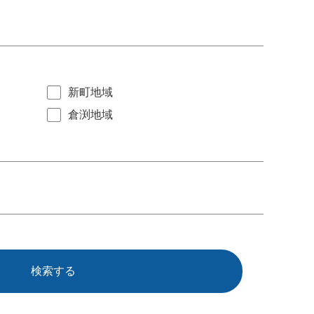
新町地域
倉渕地域
検索する