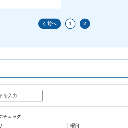
前へ
1
2
にチェック
リ
曜日