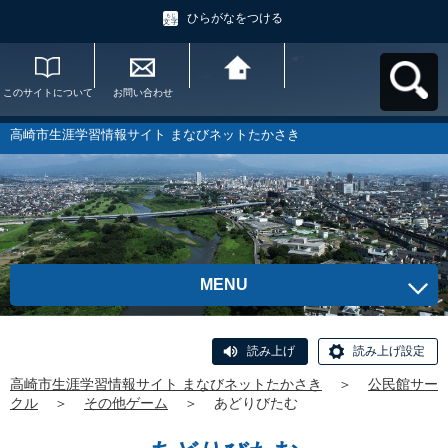
ひらがなをつける
このサイトについて
お問い合わせ
高崎市生涯学習情報
サイト まなびネット
たかさきへ戻る
高崎市生涯学習情報サイト まなびネットたかさき
MENU
読み上げ
読み上げ設定
高崎市生涯学習情報サイト まなびネットたかさき
＞
公民館サー
クル
＞
その他ゲーム
＞
あどりびたむ