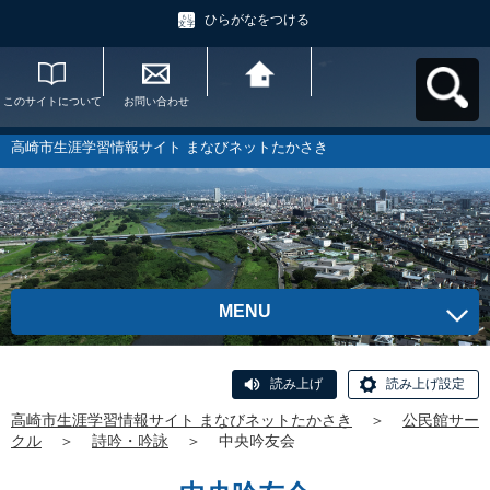
ひらがなをつける
このサイトについて
お問い合わせ
高崎市生涯学習情報
サイト まなびネット
たかさきへ戻る
高崎市生涯学習情報サイト まなびネットたかさき
MENU
読み上げ
読み上げ設定
高崎市生涯学習情報サイト まなびネットたかさき
＞
公民館サー
クル
＞
詩吟・吟詠
＞
中央吟友会