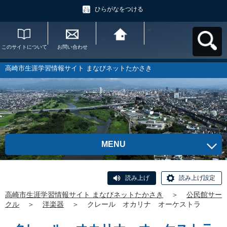
ひらがなをつける
このサイトについて
お問い合わせ
高崎市生涯学習情報
サイト まなびネット
たかさきへ戻る
高崎市生涯学習情報サイト まなびネットたかさき
MENU
読み上げ
読み上げ設定
高崎市生涯学習情報サイト まなびネットたかさき
＞
公民館サー
クル
＞
洋楽器
＞
クレール オカリナ オーケストラ