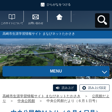
ひらがなをつける
このサイトについて
お問い合わせ
高崎市生涯学習情報
サイト まなびネット
たかさきへ戻る
高崎市生涯学習情報サイト まなびネットたかさき
MENU
読み上げ
読み上げ設定
高崎市生涯学習情報サイト まなびネットたかさき
＞
公民館だよ
り
＞
中央公民館
＞
中央公民館だより（６月１日号）