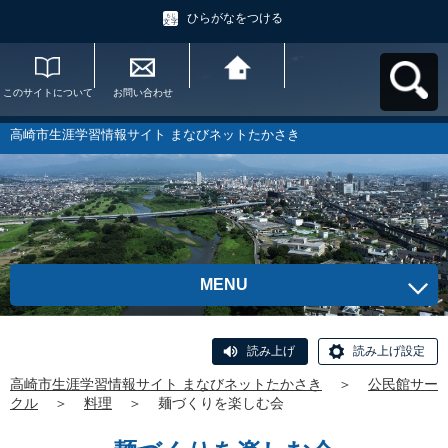
ひらがなをつける
このサイトについて
お問い合わせ
高崎市生涯学習情報
サイト まなびネット
たかさきへ戻る
高崎市生涯学習情報サイト まなびネットたかさき
MENU
読み上げ
読み上げ設定
高崎市生涯学習情報サイト まなびネットたかさき
＞
公民館サー
クル
＞
料理
＞
麺づくりを楽しむ会