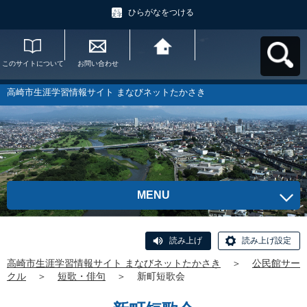
ひらがなをつける
このサイトについて
お問い合わせ
高崎市生涯学習情報
サイト まなびネット
たかさきへ戻る
高崎市生涯学習情報サイト まなびネットたかさき
MENU
読み上げ
読み上げ設定
高崎市生涯学習情報サイト まなびネットたかさき
＞
公民館サー
クル
＞
短歌・俳句
＞
新町短歌会