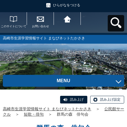
ひらがなをつける
このサイトについて
お問い合わせ
高崎市生涯学習情報
サイト まなびネット
たかさきへ戻る
高崎市生涯学習情報サイト まなびネットたかさき
MENU
読み上げ
読み上げ設定
高崎市生涯学習情報サイト まなびネットたかさき
＞
公民館サー
クル
＞
短歌・俳句
＞
群馬の森 俳句会