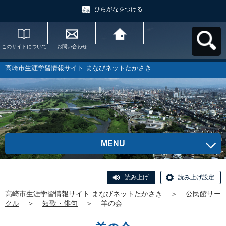
ひらがなをつける
このサイトについて
お問い合わせ
高崎市生涯学習情報
サイト まなびネット
たかさきへ戻る
高崎市生涯学習情報サイト まなびネットたかさき
MENU
読み上げ
読み上げ設定
高崎市生涯学習情報サイト まなびネットたかさき
＞
公民館サー
クル
＞
短歌・俳句
＞
羊の会