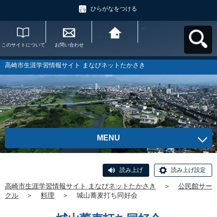
ひらがなをつける
このサイトについて
お問い合わせ
高崎市生涯学習情報
サイト まなびネット
たかさきへ戻る
高崎市生涯学習情報サイト まなびネットたかさき
MENU
読み上げ
読み上げ設定
高崎市生涯学習情報サイト まなびネットたかさき
＞
公民館サー
クル
＞
料理
＞
城山蕎麦打ち同好会