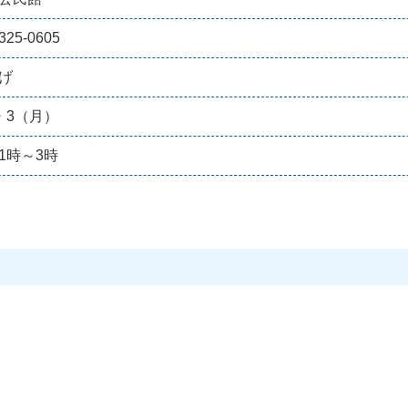
325-0605
げ
・3（月）
1時～3時
。