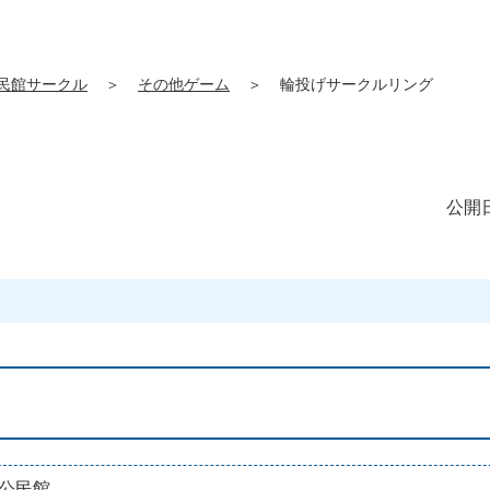
民館サークル
＞
その他ゲーム
＞
輪投げサークルリング
公開日
公民館