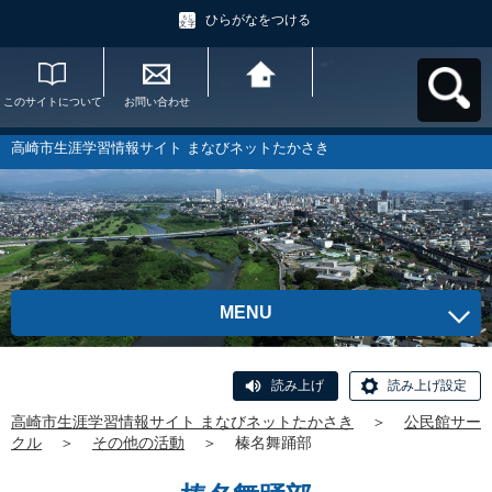
ひらがなをつける
このサイトについて
お問い合わせ
高崎市生涯学習情報
サイト まなびネット
たかさきへ戻る
高崎市生涯学習情報サイト まなびネットたかさき
MENU
読み上げ
読み上げ設定
高崎市生涯学習情報サイト まなびネットたかさき
＞
公民館サー
クル
＞
その他の活動
＞
榛名舞踊部