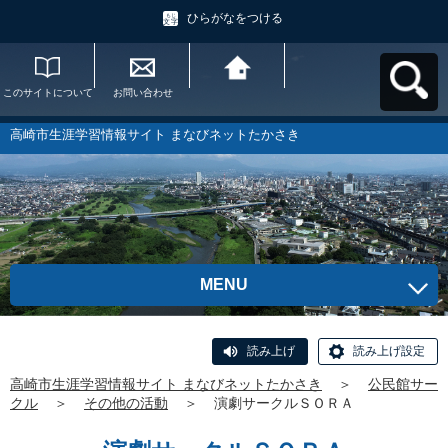
ひらがなをつける
このサイトについて
お問い合わせ
高崎市生涯学習情報
サイト まなびネット
たかさきへ戻る
高崎市生涯学習情報サイト まなびネットたかさき
MENU
読み上げ
読み上げ設定
高崎市生涯学習情報サイト まなびネットたかさき
＞
公民館サー
クル
＞
その他の活動
＞
演劇サークルＳＯＲＡ