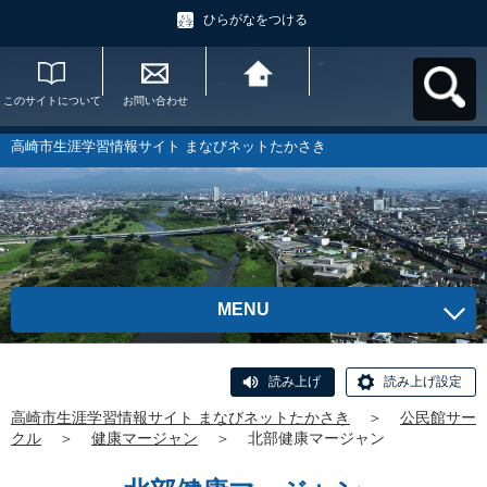
ひらがなをつける
このサイトについて
お問い合わせ
高崎市生涯学習情報
サイト まなびネット
たかさきへ戻る
高崎市生涯学習情報サイト まなびネットたかさき
MENU
読み上げ
読み上げ設定
高崎市生涯学習情報サイト まなびネットたかさき
＞
公民館サー
クル
＞
健康マージャン
＞
北部健康マージャン