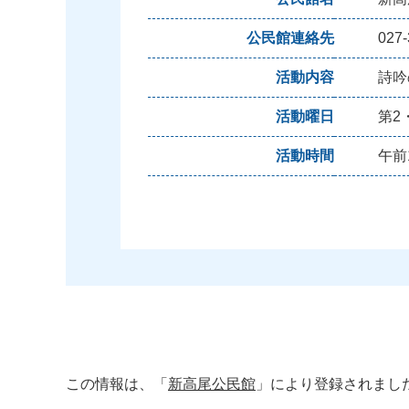
公民館連絡先
027-
活動内容
詩吟
活動曜日
第2
活動時間
午前
この情報は、「
新高尾公民館
」により登録されまし