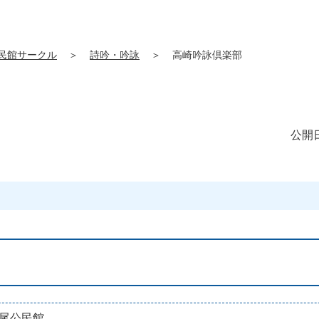
民館サークル
＞
詩吟・吟詠
＞
高崎吟詠倶楽部
公開日
尾公民館