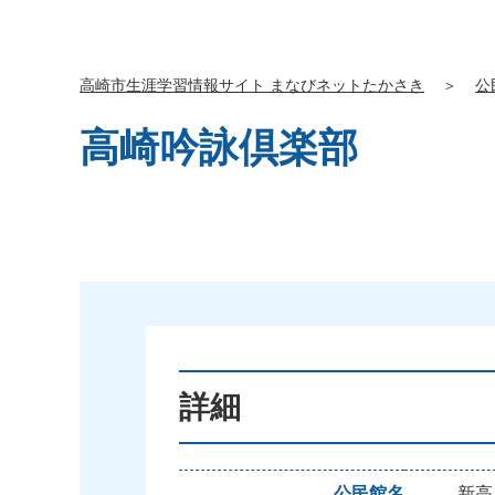
高崎市生涯学習情報サイト まなびネットたかさき
＞
公
高崎吟詠倶楽部
詳細
公民館名
新高