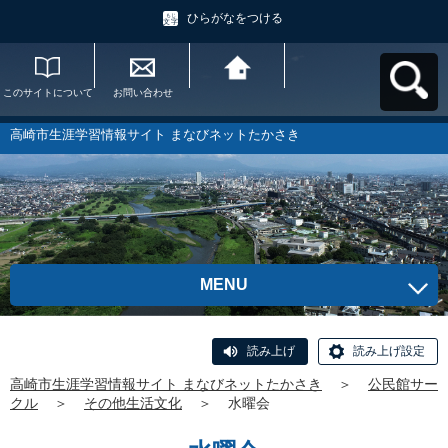
ひらがなをつける
このサイトについて
お問い合わせ
高崎市生涯学習情報
サイト まなびネット
たかさきへ戻る
高崎市生涯学習情報サイト まなびネットたかさき
MENU
読み上げ
読み上げ設定
高崎市生涯学習情報サイト まなびネットたかさき
＞
公民館サー
クル
＞
その他生活文化
＞
水曜会