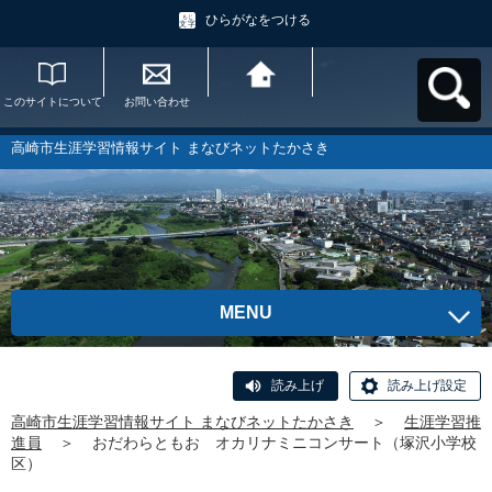
ひらがなをつける
このサイトについて
お問い合わせ
高崎市生涯学習情報
サイト まなびネット
たかさきへ戻る
高崎市生涯学習情報サイト まなびネットたかさき
MENU
読み上げ
読み上げ設定
高崎市生涯学習情報サイト まなびネットたかさき
＞
生涯学習推
進員
＞
おだわらともお オカリナミニコンサート（塚沢小学校
区）