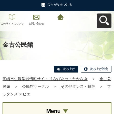
ひらがなをつける
このサイトについて
お問い合わせ
高崎市生涯学習情報
サイト まなびネット
たかさきへ戻る
金古公民館
読み上げ
読み上げ設定
高崎市生涯学習情報サイト まなびネットたかさき
＞
金古公
民館
＞
公民館サークル
＞
その他ダンス・舞踊
＞
フ
ラダンス マヒエ
Menu