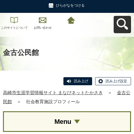
ひらがなをつける
このサイトについて
お問い合わせ
高崎市生涯学習情報
サイト まなびネット
たかさきへ戻る
金古公民館
読み上げ
読み上げ設定
高崎市生涯学習情報サイト まなびネットたかさき
＞
金古公
民館
＞
社会教育施設プロフィール
Menu