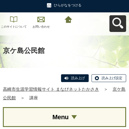
ひらがなをつける
このサイトについて
お問い合わせ
高崎市生涯学習情報
サイト まなびネット
たかさきへ戻る
京ケ島公民館
読み上げ
読み上げ設定
高崎市生涯学習情報サイト まなびネットたかさき
＞
京ケ島
公民館
＞
講座
Menu