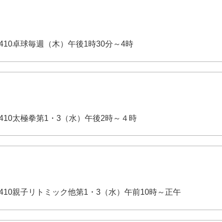
-3410卓球毎週（木）午後1時30分～4時
-3410太極拳第1・3（水）午後2時～４時
-3410親子リトミック他第1・3（水）午前10時～正午