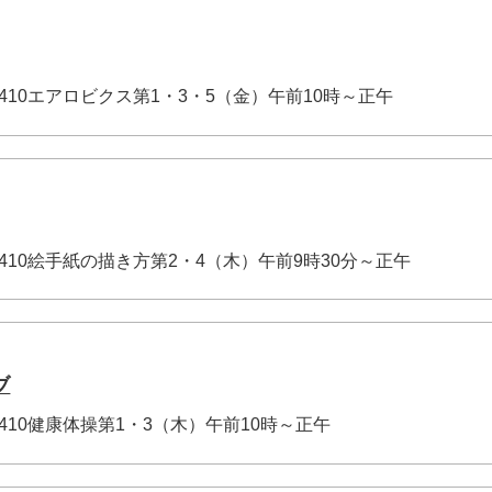
-3410エアロビクス第1・3・5（金）午前10時～正午
-3410絵手紙の描き方第2・4（木）午前9時30分～正午
ブ
-3410健康体操第1・3（木）午前10時～正午