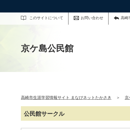
サイト内検索
このサイトについて
お問い合わせ
高崎
京ケ島公民館
高崎市生涯学習情報サイト まなびネットたかさき
＞
京
公民館サークル