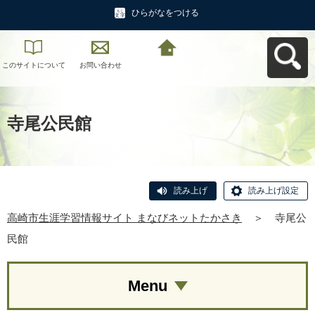
ひらがなをつける
このサイトについて
お問い合わせ
高崎市生涯学習情報
サイト まなびネット
たかさきへ戻る
寺尾公民館
読み上げ
読み上げ設定
高崎市生涯学習情報サイト まなびネットたかさき
＞
寺尾公
民館
Menu