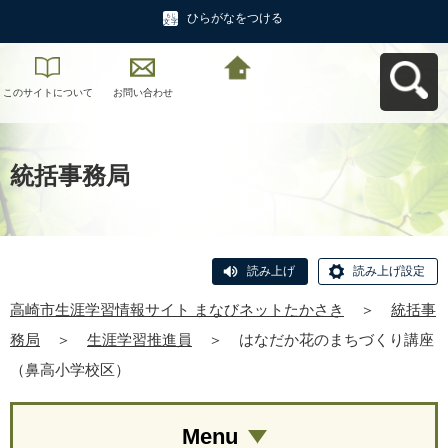
ひらがなをつける
このサイトについて
お問い合わせ
高崎市生涯学習情報
サイト まなびネット
たかさきへ戻る
統括事務局
読み上げ
読み上げ設定
高崎市生涯学習情報サイト まなびネットたかさき
＞
統括事
務局
＞
生涯学習推進員
＞
はなだか花のまちづくり講座
（鼻高小学校区）
Menu