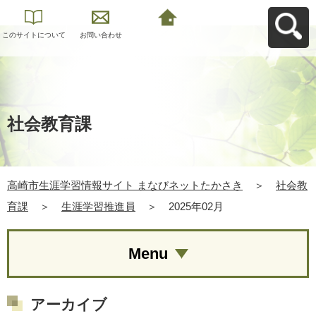
このサイトについて
お問い合わせ
高崎市生涯学習情報
サイト まなびネット
たかさきへ戻る
社会教育課
高崎市生涯学習情報サイト まなびネットたかさき
＞
社会教
育課
＞
生涯学習推進員
＞
2025年02月
Menu
アーカイブ