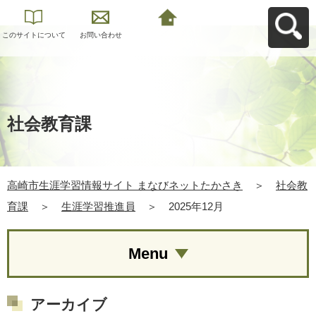
このサイトについて
お問い合わせ
高崎市生涯学習情報
サイト まなびネット
たかさきへ戻る
社会教育課
高崎市生涯学習情報サイト まなびネットたかさき
＞
社会教
育課
＞
生涯学習推進員
＞
2025年12月
Menu
アーカイブ