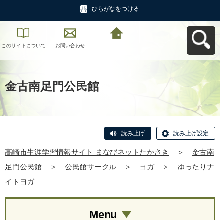
ひらがなをつける
このサイトについて
お問い合わせ
高崎市生涯学習情報
サイト まなびネット
たかさきへ戻る
金古南足門公民館
読み上げ
読み上げ設定
高崎市生涯学習情報サイト まなびネットたかさき
＞
金古南
足門公民館
＞
公民館サークル
＞
ヨガ
＞
ゆったりナ
イトヨガ
Menu