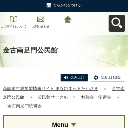
ひらがなをつける
このサイトについて
お問い合わせ
高崎市生涯学習情報
サイト まなびネット
たかさきへ戻る
金古南足門公民館
読み上げ
読み上げ設定
高崎市生涯学習情報サイト まなびネットたかさき
＞
金古南
足門公民館
＞
公民館サークル
＞
勉強会・学習会
＞
金古南足門読書会
Menu