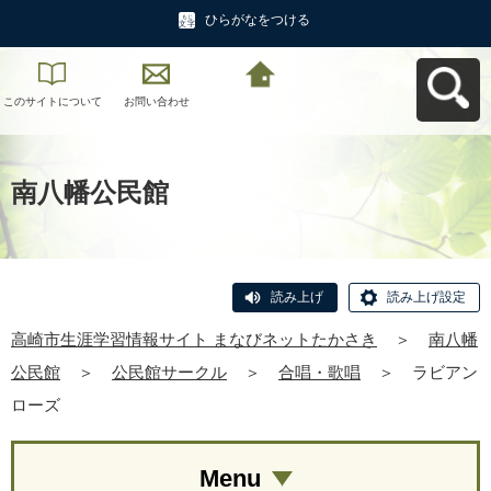
ひらがなをつける
このサイトについて
お問い合わせ
高崎市生涯学習情報
サイト まなびネット
たかさきへ戻る
南八幡公民館
読み上げ
読み上げ設定
高崎市生涯学習情報サイト まなびネットたかさき
＞
南八幡
公民館
＞
公民館サークル
＞
合唱・歌唱
＞
ラビアン
ローズ
Menu