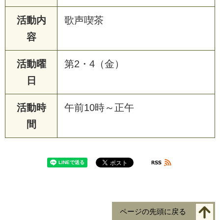
活動内
歌声喫茶
容
活動曜
第2・4（金）
日
活動時
午前10時～正午
間
ページの先頭に戻る