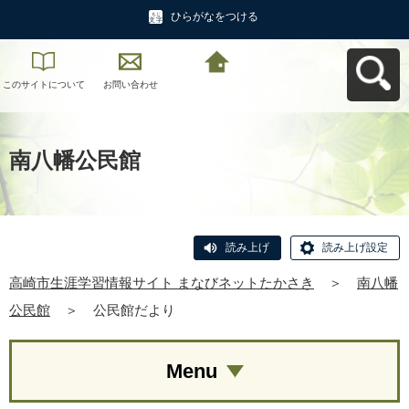
ひらがなをつける
このサイトについて
お問い合わせ
高崎市生涯学習情報
サイト まなびネット
たかさきへ戻る
南八幡公民館
読み上げ
読み上げ設定
高崎市生涯学習情報サイト まなびネットたかさき
＞
南八幡
公民館
＞
公民館だより
Menu