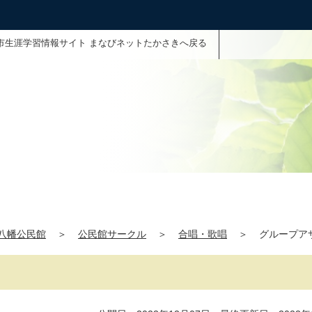
市生涯学習情報サイト まなびネットたかさきへ戻る
八幡公民館
＞
公民館サークル
＞
合唱・歌唱
＞
グループア