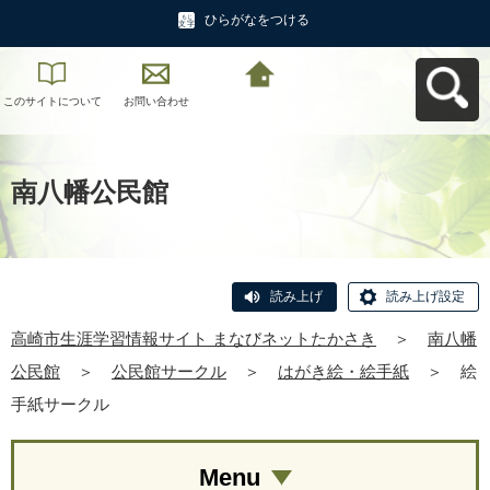
ひらがなをつける
このサイトについて
お問い合わせ
高崎市生涯学習情報
サイト まなびネット
たかさきへ戻る
南八幡公民館
読み上げ
読み上げ設定
高崎市生涯学習情報サイト まなびネットたかさき
＞
南八幡
公民館
＞
公民館サークル
＞
はがき絵・絵手紙
＞
絵
手紙サークル
Menu