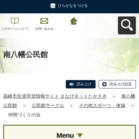
ひらがなをつける
このサイトについて
お問い合わせ
高崎市生涯学習情報
サイト まなびネット
たかさきへ戻る
南八幡公民館
読み上げ
読み上げ設定
高崎市生涯学習情報サイト まなびネットたかさき
＞
南八幡
公民館
＞
公民館サークル
＞
その他スポーツ・体操
＞
仲間づくりの会
Menu