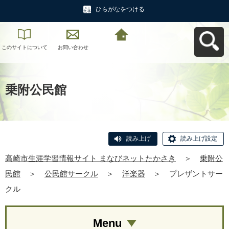
ひらがなをつける
このサイトについて
お問い合わせ
高崎市生涯学習情報
サイト まなびネット
たかさきへ戻る
乗附公民館
読み上げ
読み上げ設定
高崎市生涯学習情報サイト まなびネットたかさき
＞
乗附公
民館
＞
公民館サークル
＞
洋楽器
＞
プレザントサー
クル
Menu