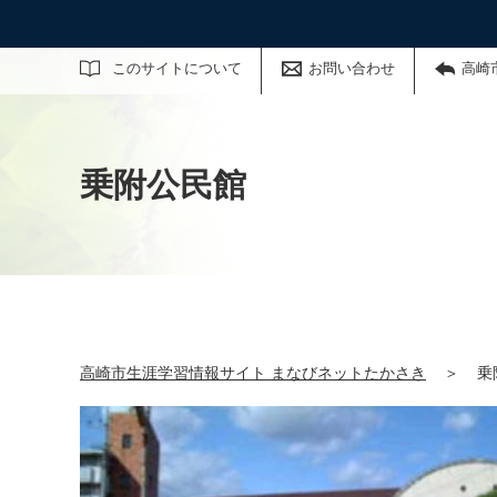
サイト内検索
このサイトについて
お問い合わせ
高崎
乗附公民館
高崎市生涯学習情報サイト まなびネットたかさき
＞
乗