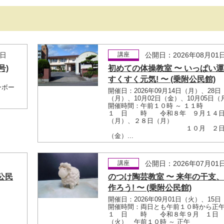
1日
講座
公開日：2026年08月01
号)
初めての体操教室 〜 いっぱい運
すくすく元気! 〜 (乗附公民館)
ーボー
開催日：2026年09月14日（月）、28日
（月）、10月02日（金）、10月05日（
開催時間：午前１０時 ～ １１時
１ 日 時 令和８年 ９月１４
（月）、２８日（月）
１０月 ２
（金）...
日
講座
公開日：2026年07月01
公民
のつけ陶芸教室 〜 来年の干支
作ろう! 〜 (乗附公民館)
開催日：2026年09月01日（火）、15
開催時間：両日とも午前１０時から正
１ 日 時 令和８年９月 １日
（火） 午前１０時 ～ 正午