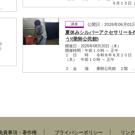
９月１５日（..
.
日
講座
公開日：2026年06月01
夏休みシルバーアクセサリーを
う!(乗附公民館)
分
開催日：2026年08月20日（木）
水）
開催時間：午前１０時 ～ 正午
１ 日 時 令和８年８月２０日
（木） 午前１０時 ～ 正午
２ 会 場 乗附公民館 ２階 ..
免責事項・著作権
プライバシーポリシー
リンク