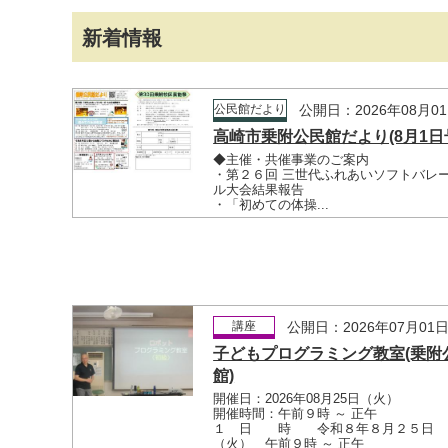
新着情報
公民館だより
公開日：2026年08月0
高崎市乗附公民館だより(8月1日
◆主催・共催事業のご案内
・第２６回 三世代ふれあいソフトバレ
ル大会結果報告
・「初めての体操...
講座
公開日：2026年07月01
子どもプログラミング教室(乗附
館)
開催日：2026年08月25日（火）
開催時間：午前９時 ～ 正午
１ 日 時 令和８年８月２５日
（火） 午前９時 ～ 正午