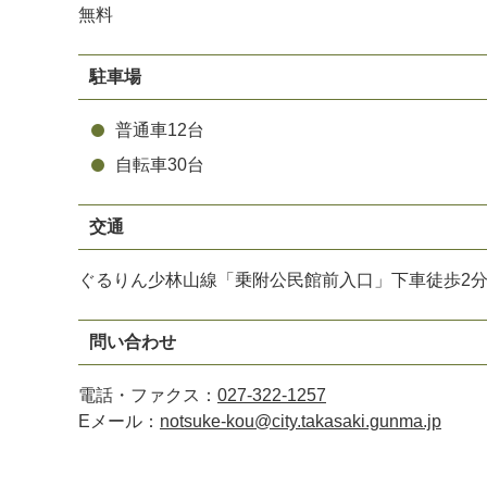
無料
駐車場
普通車12台
自転車30台
交通
ぐるりん少林山線「乗附公民館前入口」下車徒歩2
問い合わせ
電話・ファクス：
027-322-1257
Eメール：
notsuke-kou@city.takasaki.gunma.jp