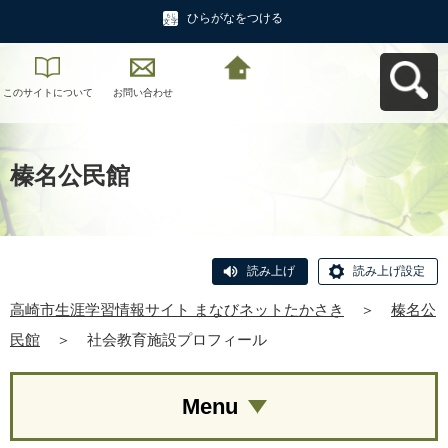
ひらがなをつける
このサイトについて
お問い合わせ
高崎市生涯学習情報
サイト まなびネット
たかさきへ戻る
榛名公民館
読み上げ
読み上げ設定
高崎市生涯学習情報サイト まなびネットたかさき
＞
榛名公
民館
＞
社会教育施設プロフィール
Menu