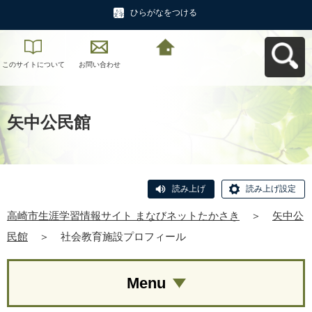
ひらがなをつける
このサイトについて
お問い合わせ
高崎市生涯学習情報
サイト まなびネット
たかさきへ戻る
矢中公民館
読み上げ
読み上げ設定
高崎市生涯学習情報サイト まなびネットたかさき
＞
矢中公
民館
＞
社会教育施設プロフィール
Menu