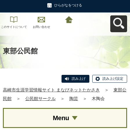
ひらがなをつける
このサイトについて
お問い合わせ
高崎市生涯学習情報
サイト まなびネット
たかさきへ戻る
東部公民館
読み上げ
読み上げ設定
高崎市生涯学習情報サイト まなびネットたかさき
＞
東部公
民館
＞
公民館サークル
＞
陶芸
＞
木陶会
Menu