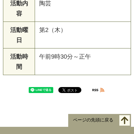
活動内
陶芸
容
活動曜
第2（木）
日
活動時
午前9時30分～正午
間
ページの先頭に戻る