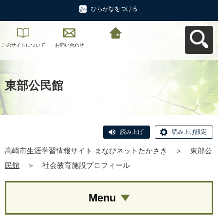
ひらがなをつける
このサイトについて
お問い合わせ
高崎市生涯学習情報
サイト まなびネット
たかさきへ戻る
東部公民館
読み上げ
読み上げ設定
高崎市生涯学習情報サイト まなびネットたかさき
＞
東部公
民館
＞
社会教育施設プロフィール
Menu