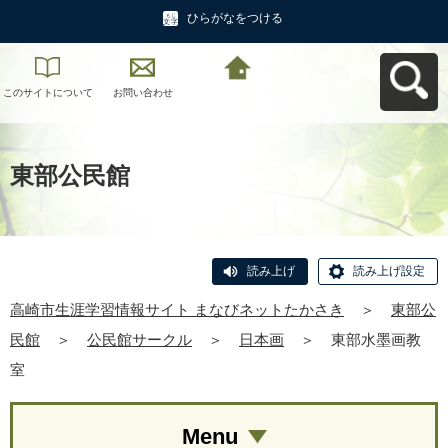
ひらがなをつける
このサイトについて
お問い合わせ
高崎市生涯学習情報
サイト まなびネット
たかさきへ戻る
東部公民館
読み上げ
読み上げ設定
高崎市生涯学習情報サイト まなびネットたかさき
＞
東部公
民館
＞
公民館サークル
＞
日本画
＞
東部水墨画教
室
Menu