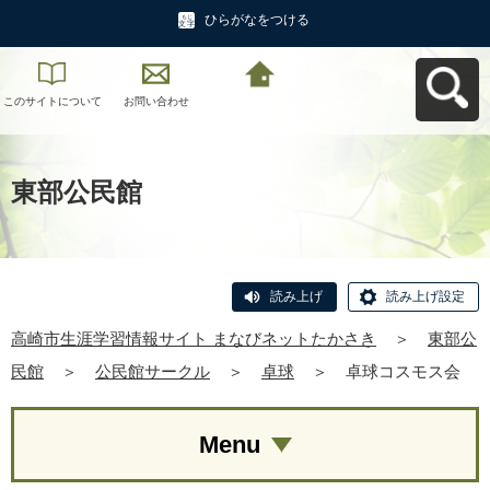
ひらがなをつける
このサイトについて
お問い合わせ
高崎市生涯学習情報
サイト まなびネット
たかさきへ戻る
東部公民館
読み上げ
読み上げ設定
高崎市生涯学習情報サイト まなびネットたかさき
＞
東部公
民館
＞
公民館サークル
＞
卓球
＞
卓球コスモス会
Menu