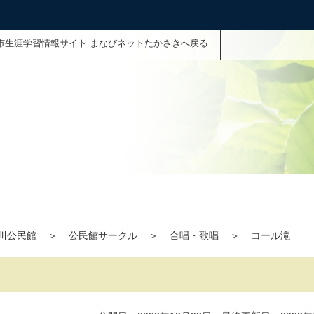
市生涯学習情報サイト まなびネットたかさきへ戻る
川公民館
＞
公民館サークル
＞
合唱・歌唱
＞
コール滝