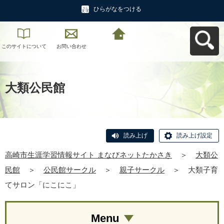
ひらがなをつける
このサイトについて
お問い合わせ
高崎市生涯学習情報
サイト まなびネット
たかさきへ戻る
大類公民館
読み上げ
読み上げ設定
高崎市生涯学習情報サイト まなびネットたかさき
＞
大類公
民館
＞
公民館サークル
＞
親子サークル
＞
大類子育
てサロン「にこにこ」
Menu