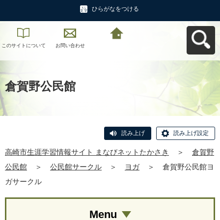
ひらがなをつける
このサイトについて
お問い合わせ
高崎市生涯学習情報
サイト まなびネット
たかさきへ戻る
倉賀野公民館
読み上げ
読み上げ設定
高崎市生涯学習情報サイト まなびネットたかさき
＞
倉賀野
公民館
＞
公民館サークル
＞
ヨガ
＞
倉賀野公民館ヨ
ガサークル
Menu