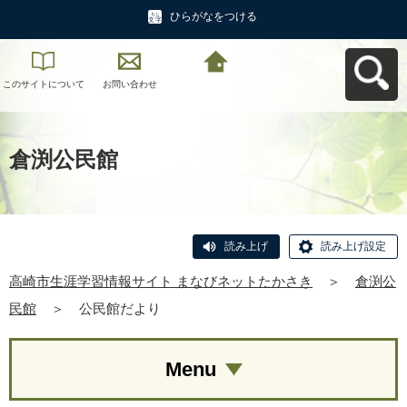
ひらがなをつける
このサイトについて
お問い合わせ
高崎市生涯学習情報
サイト まなびネット
たかさきへ戻る
倉渕公民館
読み上げ
読み上げ設定
高崎市生涯学習情報サイト まなびネットたかさき
＞
倉渕公
民館
＞
公民館だより
Menu