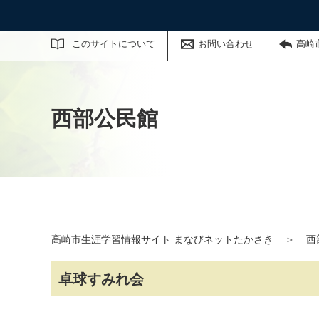
サイト内検索
このサイトについて
お問い合わせ
高崎
西部公民館
高崎市生涯学習情報サイト まなびネットたかさき
＞
西
卓球すみれ会