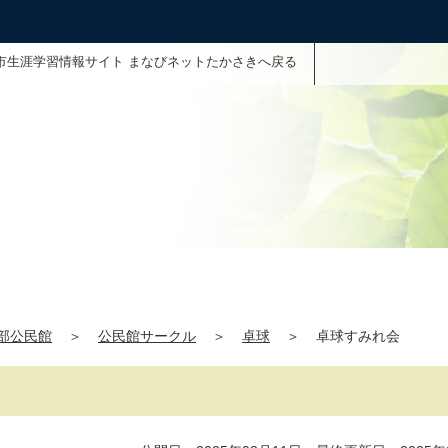
市生涯学習情報サイト まなびネットたかさきへ戻る
部公民館
＞
公民館サークル
＞
卓球
＞
卓球すみれ会