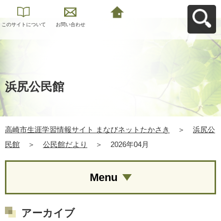
このサイトについて
お問い合わせ
高崎市生涯学習情報
サイト まなびネット
たかさきへ戻る
浜尻公民館
高崎市生涯学習情報サイト まなびネットたかさき
＞
浜尻公
民館
＞
公民館だより
＞
2026年04月
Menu
アーカイブ