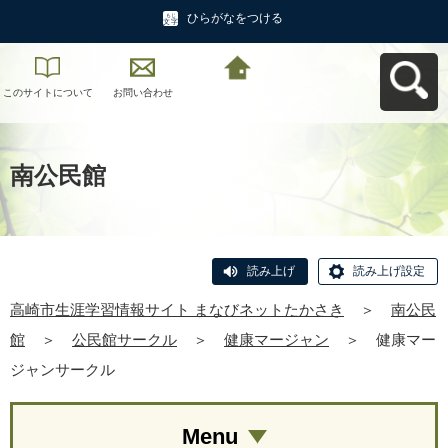
ひらがなをつける
このサイトについて
お問い合わせ
高崎市生涯学習情報
サイト まなびネット
たかさきへ戻る
南公民館
読み上げ
読み上げ設定
高崎市生涯学習情報サイト まなびネットたかさき
＞
南公民
館
＞
公民館サークル
＞
健康マージャン
＞
健康マー
ジャンサークル
Menu